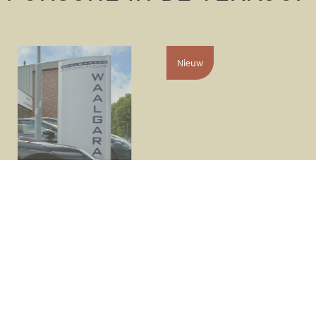
Nieuw
Porsche 911 Carrera 991.2
Bouwjaar: 2016
Kilometerstand: 19870
Kleur: GT zilver metallic