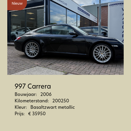
w
7 Carrera
uwjaar: 2006
ometerstand: 200250
ur: Basaltzwart metallic
js: € 35950