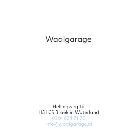
Waalgarage
Hellingweg 16
1151 CS Broek in Waterland
020- 624 71 20
info@waalgarage.nl